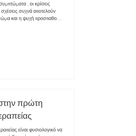
συμπτώματα , οι κρίσεις
 σώμα και η ψυχή προσπαθούν
αν ασφαλή
άσετε όσα σας δυσκολεύουν,
 αιτίες του άγχους και να
ατα που επηρεάζουν την
 άνθρωποι επιλέγουν
 στην πρώτη
εραπείας
απείας είναι φυσιολογικό να