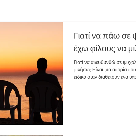
Γιατί να πάω σε
έχω φίλους να μ
Γιατί να απευθυνθώ σε ψυχο
μιλήσω; Είναι μια απορία πο
ειδικά όταν διαθέτουν ένα υπ
περιβάλλον. Οι φίλοι αποτελ
δίκτυο συναισθηματικής στήρ
έναν επαγγελματία ψυχικής υ
ψυχοθεραπευτης, προσφέρει κ
Καταρχάς, η φιλία βασίζεται 
ακούν, αλλά μοιράζονται και ο
προβλήματα. Α