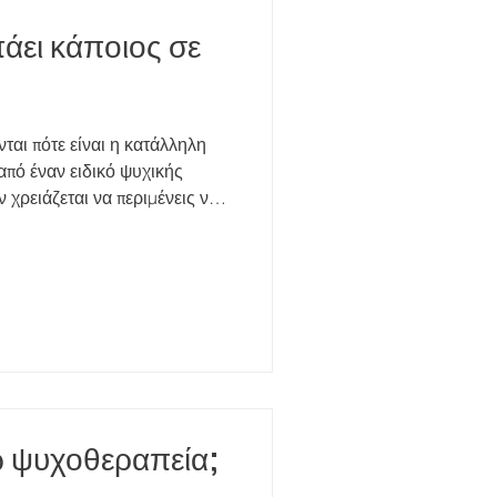
πάει κάποιος σε
αι πότε είναι η κατάλληλη
από έναν ειδικό ψυχικής
ν χρειάζεται να περιμένεις να
ίο για να ξεκινήσεις
 από έναν έμπειρο ψυχολόγο
υχοθεραπείας μπορεί να σε
ύτερα τον εαυτό σου και να
αθημερινότητας. Ένα από
ρειάζεσαι βοήθεια είνα
σω ψυχοθεραπεία;