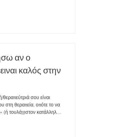
υς κάθε ηλικίας να
υσκολίες στις σχέσεις, τις
οεκτίμηση και τη
θημερινότητας. Δεν αποτελεί
ήσω αν ο
ειναι καλός στην
ή/θεραπεύτριά σου είναι
ου στη θεραπεία, οπότε το να
ς» (ή τουλάχιστον κατάλληλος
ώθεις ασφάλεια
 ακούει χωρίς να σε κρίνει.
, ακόμη κι αν διαφωνείτε. Δεν