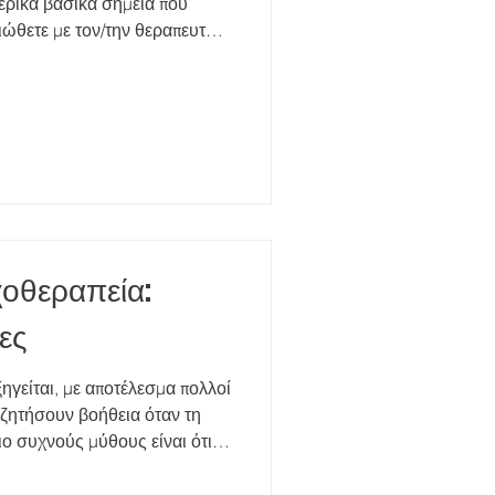
ερικά βασικά σημεία που
νιώθετε με τον/την θεραπευτή/
σμό και αποδοχή; Μπορείτε να
ριτική;Η «χημεία» δεν
ό την πρώτη φορά, αλλά μια
σημαντική. 2. Πλαίσιο και
νήθως εξηγεί: την εχεμύθεια
ς είναι οι εξαιρ
υχοθεραπεία:
ες
γείται, με αποτέλεσμα πολλοί
ζητήσουν βοήθεια όταν τη
ιο συχνούς μύθους είναι ότι η
όνο σε άτομα με «σοβαρά
αγματικότητα, η