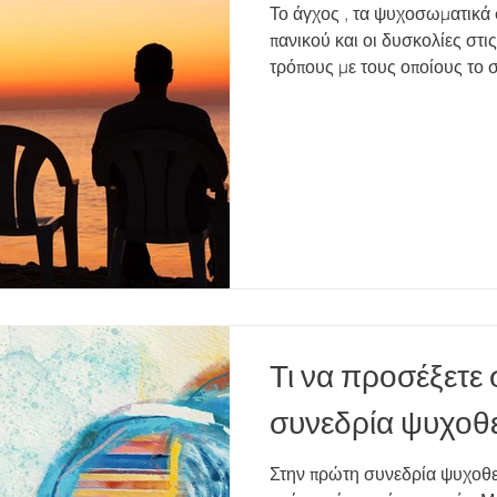
Το άγχος , τα ψυχοσωματικά 
πανικού και οι δυσκολίες στις σχέσεις συχνά αποτελούν
τρόπους με τους οποίους το
να μας μιλήσουν. Η ψυχοθεραπεία προσφέρει έν
χώρο όπου μπορείτε να εκφρ
να κατανοήσετε τις βαθύτερες
ανακουφιστείτε από συμπτώμ
καθημερινότητά σας. Πολλοί
ψυχοθεραπεία στην Αθήνα ή ψυχοθεραπεία online όταν
νιώθουν ό
Τι να προσέξετε
συνεδρία ψυχοθ
Στην πρώτη συνεδρία ψυχοθερ