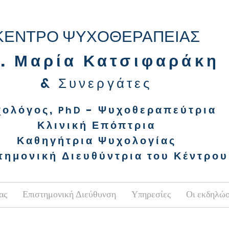
ΚΕΝΤΡΟ ΨΥΧΟΘΕΡΑΠΕΙΑΣ
. Μαρία Κατσιφαράκη
&
Συνεργάτ
ες
χολόγος,
- Ψυχοθεραπεύτρια
PhD
Κλινική Επόπτρια
Καθηγήτρια Ψυχολογίας
τημονική Διευθύντρια του Κέντρου
ας
Επιστημονική Διεύθυνση
Υπηρεσίες
Οι εκδηλώσ