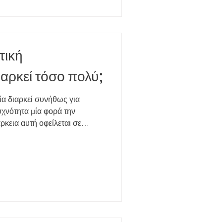
 σχόλια. Τηρεί επαγγελματικά
άβολες προσωπικές
 υπερβολικά
τική
αρκεί τόσο πολύ;
α διαρκεί συνήθως για
υχνότητα μία φορά την
ρκεια αυτή οφείλεται σε
ετίζονται με τη φύση και τη
ίναι μια θεραπεία
ιά διερεύνηση της
ίδητων συγκρούσεων και των
υτική
λά ψυχολογικά προβλήματα
συγκρούσ