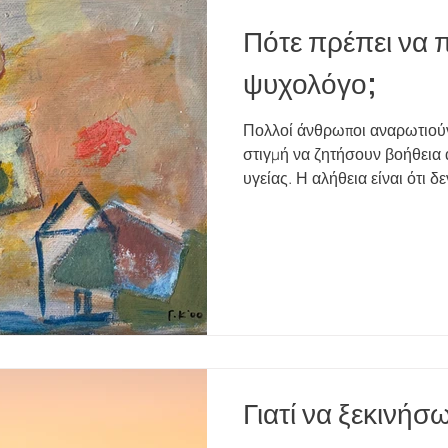
Πότε πρέπει να 
ψυχολόγο;
Πολλοί άνθρωποι αναρωτιούντ
στιγμή να ζητήσουν βοήθεια 
υγείας. Η αλήθεια είναι ότι δε
φτάσεις σε ένα «ακραίο» σημε
ψυχοθεραπεία. Η υποστήριξη
στην Αθήνα ή μέσω online ψ
βοηθήσει να κατανοήσεις καλ
διαχειριστείς τις δυσκολίες της κ
τα βασικά σημάδια ότι ίσως χ
Γιατί να ξεκινή