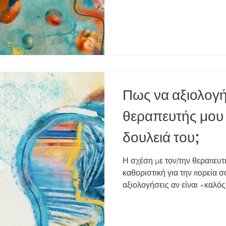
ψυχοθεραπεία βοηθά ανθρώπο
διαχειριστούν το άγχος, τις δ
αλλαγές ζωής, τη χαμηλή αυτ
συναισθηματική πίεση της κα
ένδειξη αδυναμίας, αλλ
Πως να αξιολογ
θεραπευτής μου 
δουλειά του;
Η σχέση με τον/την θεραπευτ
καθοριστική για την πορεία σ
αξιολογήσεις αν είναι «καλό
για εσένα) είναι κάτι απολύτως θεμιτό. 1. Νι
και σεβασμό; Ο θεραπευτής σε
Σου δίνει χώρο να εκφραστείς