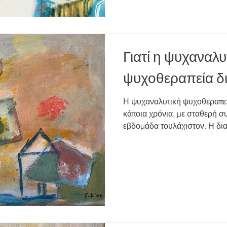
κάνει υποτιμητικά ή ειρωνικά
όρια (π.χ. δεν σε φέρνει σε 
καταστάσεις, δεν μοιράζεται
Γιατί η ψυχαναλυ
ψυχοθεραπεία δι
Η ψυχαναλυτική ψυχοθεραπεί
κάποια χρόνια, με σταθερή σ
εβδομάδα τουλάχιστον. Η δια
αρκετούς λόγους, οι οποίοι σχ
φιλοσοφία της μεθόδου. Δεν ε
"συμπτωμάτων", αλλά μια βαθ
προσωπικότητας, των ασυνε
πρώιμων εμπειριών του ατόμου. Η ψυχαναλ
προσέγγιση πιστεύει ότι πολ
πηγάζουν από ασυνείδητες 