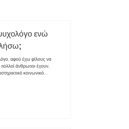
 ψυχολόγο ενώ
ιλήσω;
λόγο, αφού έχω φίλους να
υ πολλοί άνθρωποι έχουν,
οστηρικτικό κοινωνικό
ούν σίγουρα ένα πολύτιμο
ιξης. Ωστόσο, η σχέση με
γείας, όπως ένας ψυχολόγος-
άτι πολύ διαφορετικό.
στην αμοιβαιότητα. Οι φίλοι
ι ίδιοι τα δικά τους