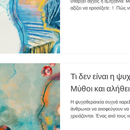
υπάρχει άγχος ή αμηχανία. Μ
αξίζει να προσέξετε: 1. Πώς 
τρια Νιώθετε ασφάλεια, σεβα
μιλήσετε χωρίς να φοβάστε κ
χρειάζεται να είναι τέλεια απ
βασική αίσθηση άνεσης είναι 
όρια Ο/η θεραπευτής/τρια συ
(τι μένει εμπιστευτικό και ποιε
Τι δεν είναι η ψ
Μύθοι και αλήθει
Η ψυχοθεραπεία συχνά παρεξη
άνθρωποι να αποφεύγουν να 
χρειάζονται. Ένας από τους π
ψυχοθεραπεία απευθύνεται μ
ψυχικά προβλήματα». Στην πρ