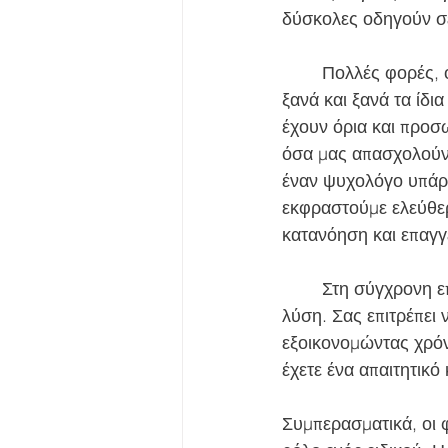
δύσκολες οδηγούν σε
	Πολλές φορές, όσο κοντινοί κι αν είναι οι φίλοι μας, μπορεί να κουραστούν ακούγοντας 
ξανά και ξανά τα ίδια
έχουν όρια και προσ
όσα μας απασχολούν,
έναν ψυχολόγο υπάρχ
εκφραστούμε ελεύθερα
κατανόηση και επαγγε
	Στη σύγχρονη εποχή, μάλιστα, η ψυχοθεραπεία online αποτελεί μια ιδιαίτερα πρακτική 
λύση. Σας επιτρέπει 
εξοικονομώντας χρόν
έχετε ένα απαιτητικό
Συμπερασματικά, οι φ