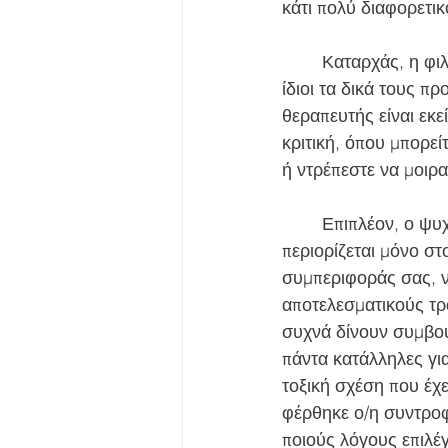
κάτι πολύ διαφορετικ
	Καταρχάς, η φιλία βασίζεται στην αμοιβαιότητα. Οι φίλοι ακούν, αλλά μοιράζονται και οι 
ίδιοι τα δικά τους π
θεραπευτής είναι εκε
κριτική, όπου μπορεί
ή ντρέπεστε να μοιρα
	Επιπλέον, ο ψυχολόγος διαθέτει επιστημονική κατάρτιση και εξειδικευμένες τεχνικές. Δεν 
περιορίζεται μόνο στ
συμπεριφοράς σας, ν
αποτελεσματικούς τρόπ
συχνά δίνουν συμβουλ
πάντα κατάλληλες για
τοξική σχέση που έχε
φέρθηκε ο/η συντροφο
ποιούς λόγους επιλέγε