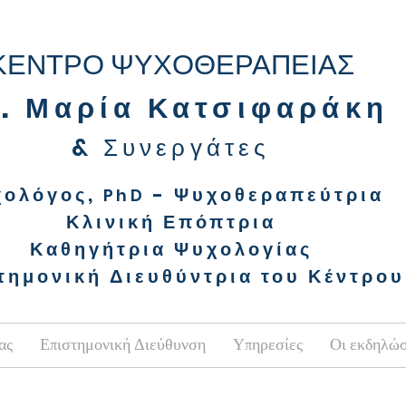
ΚΕΝΤΡΟ ΨΥΧΟΘΕΡΑΠΕΙΑΣ
. Μαρία Κατσιφαράκη
&
Συνεργάτ
ες
χολόγος,
- Ψυχοθεραπεύτρια
PhD
Κλινική Επόπτρια
Καθηγήτρια Ψυχολογίας
τημονική Διευθύντρια του Κέντρου
ας
Επιστημονική Διεύθυνση
Υπηρεσίες
Οι εκδηλώσ