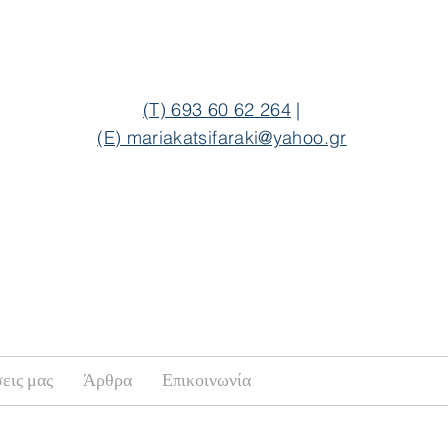
(T) 693 60 62 264
|
(E) mariakatsifaraki@yahoo.gr
εις μας
Άρθρα
Επικοινωνία